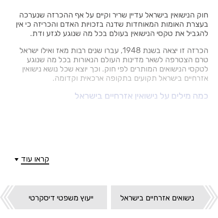
חוק הנישואין בישראל עדיין שריר וקיים על אף ההכרזה שנערכה
בעצרת האומות המאוחדות שדנה בזכויות האדם והכריזה כי אין
להגביל את טקסי הנישואין בעולם בכל מה שנוגע לגזע ודת.
הכרזה זו יצאה בשנת 1948, עברו שנים רבות מאז ואילו ישראל
טרם הצטרפה לשאר מדינות העולם הנאורות בכל מה שנוגע
לטקסי הנישואים המותרים לפי חוק. וכך יוצא שכל נושא נישואין
אזרחיים בישראל תקועים בתקופה ארכאית וקדומה.
כמה מילים על נישואין אזרחיים בישראל
כאמור, בישראל אין אפשרות לערוך נישואים אזרחיים לפי חוק. שכן
זוגות שרוצים להתחתן מחויבים להתחתן דרך בית הדין הרבני
העורך טקסים אורתודוקסים.
בישראל חווים אזרחים רבים קשיים, בגלל הדוקטרינה הנוקשה של
הרבנות בכל מה שנוגע לטקסי נישואין וההלכה. בדיוק מסיבה זו
קראו עוד
מתקשים להינשא זוגות מעורבים, יהודי וגויה למשל, ויוצא כי
מוסלמים לפי חוק זה רשאים להתחתן אך ורק עם מוסלמים וכך
גם נוצרים.
נישואים אזרחיים בישראל
ייעוץ משפטי דיסקרטי
אזרחים ישראלים המעוניינים לחגוג את טקס נישואין אזרחיים
המתאים להשקפת עולמם החילונית, מוצאים עצמם נוסעים